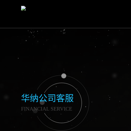
华纳公司客服
FINANCIAL SERVICE