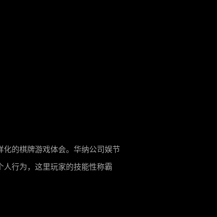
样化的棋牌游戏体会。华纳公司娱节
个人行为，这里玩家的技能性称霸