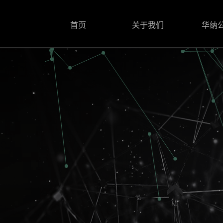
首页
关于我们
华纳