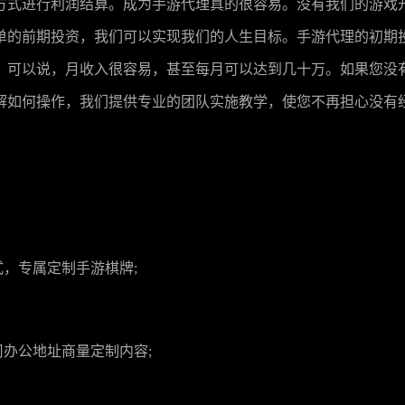
方式进行利润结算。成为手游代理真的很容易。没有我们的游戏
单的前期投资，我们可以实现我们的人生目标。手游代理的初期
。可以说，月收入很容易，甚至每月可以达到几十万。如果您没
解如何操作，我们提供专业的团队实施教学，使您不再担心没有经
式，专属定制手游棋牌;
司办公地址商量定制内容;