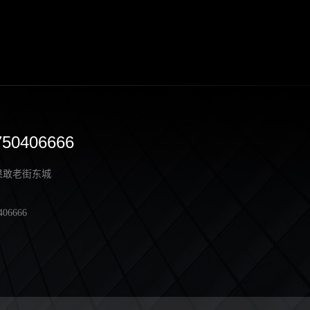
750406666
果敢老街东城
06666