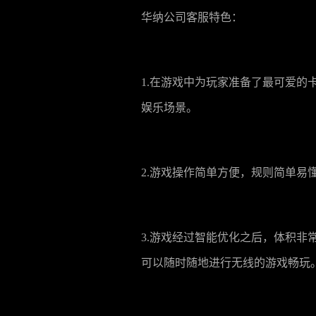
华纳公司客服特色：
1.在游戏中为玩家准备了最可爱
娱乐场景。
2.游戏操作简单方便，规则简单
3.游戏经过智能优化之后，体积
可以随时随地进行无线的游戏畅玩